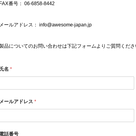
FAX番号： 06-6858-8442
メールアドレス： info@awesome-japan.jp
製品についてのお問い合わせは下記フォームよりご質問くださ
氏名
*
メールアドレス
*
 カスタム マグネットス
部活 卒部 引退 スポーツシルエ
by in car
ットデザイン 名入れ モバイルバ
ッテリー 10000mAh
*
電話番号
氏