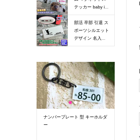
テッカー baby i...
部活 卒部 引退 ス
ポーツシルエット
デザイン 名入...
1
2
3
スポーツシルエ
ナンバープレート 型 キーホルダ
写真印刷
入れ モバイルバ
ー
テッカー ba
Ah