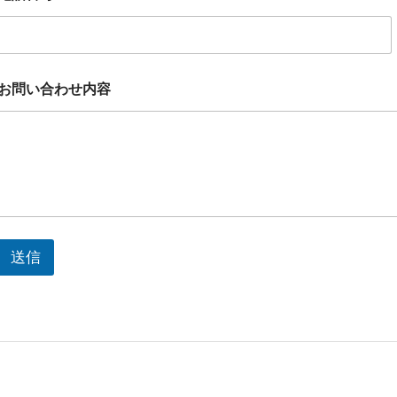
名
メ
ー
ル
ア
お問い合わせ内容
ド
レ
ス
送信