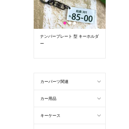
1
2
3
スポーツシルエ
ナンバープレート 型 キーホルダ
写真印刷
入れ モバイルバ
ー
テッカー ba
Ah
カーパーツ関連
カー用品
キーケース