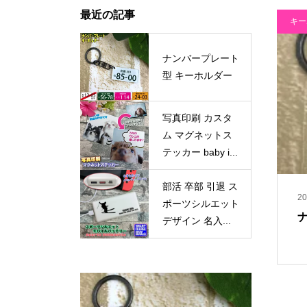
最近の記事
キー
ナンバープレート
型 キーホルダー
写真印刷 カスタ
ム マグネットス
テッカー baby i...
部活 卒部 引退 ス
20
ポーツシルエット
デザイン 名入...