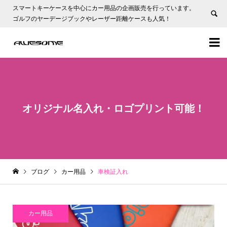
スマートキーケースを中心にカー用品の企画販売を行っています。
ゴルフのヤーデージブックやレーザー距離ケースも人気！


オリジナル名入れ・ロゴプリント可能！
ブログ
カー用品
車検証入れ
カー用品