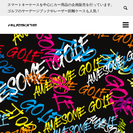
スマートキーケースを中心にカー用品の企画販売を行っています。
ゴルフのヤーデージブックやレーザー距離ケースも人気！

