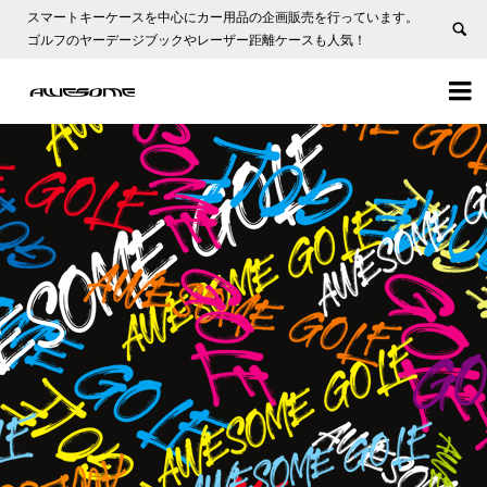
スマートキーケースを中心にカー用品の企画販売を行っています。
ゴルフのヤーデージブックやレーザー距離ケースも人気！

