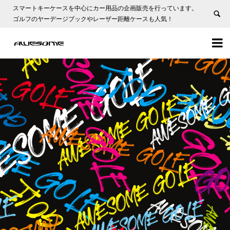
スマートキーケースを中心にカー用品の企画販売を行っています。
ゴルフのヤーデージブックやレーザー距離ケースも人気！

