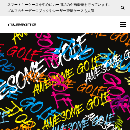
スマートキーケースを中心にカー用品の企画販売を行っています。
ゴルフのヤーデージブックやレーザー距離ケースも人気！

