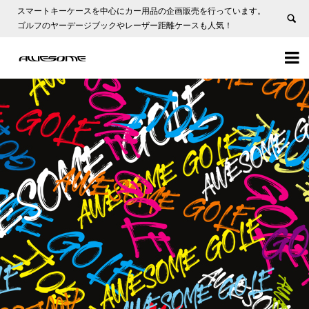
スマートキーケースを中心にカー用品の企画販売を行っています。
ゴルフのヤーデージブックやレーザー距離ケースも人気！

