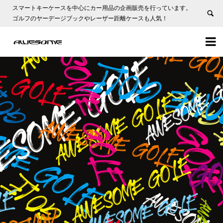
スマートキーケースを中心にカー用品の企画販売を行っています。
ゴルフのヤーデージブックやレーザー距離ケースも人気！

