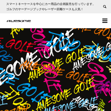
スマートキーケースを中心にカー用品の企画販売を行っています。
ゴルフのヤーデージブックやレーザー距離ケースも人気！

