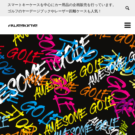
スマートキーケースを中心にカー用品の企画販売を行っています。
ゴルフのヤーデージブックやレーザー距離ケースも人気！

