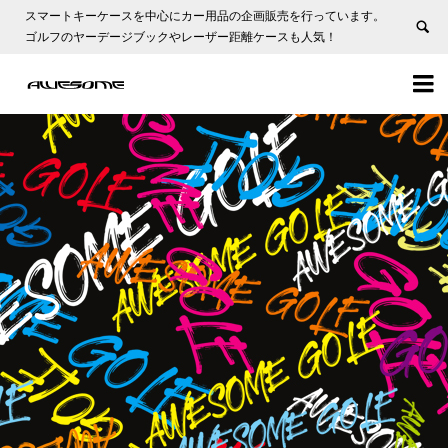
スマートキーケースを中心にカー用品の企画販売を行っています。
ゴルフのヤーデージブックやレーザー距離ケースも人気！

