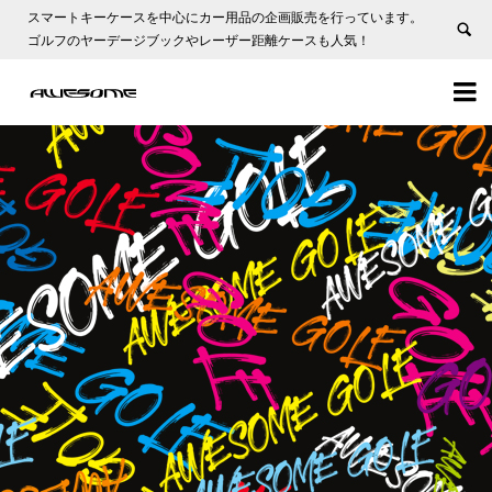
スマートキーケースを中心にカー用品の企画販売を行っています。
ゴルフのヤーデージブックやレーザー距離ケースも人気！

