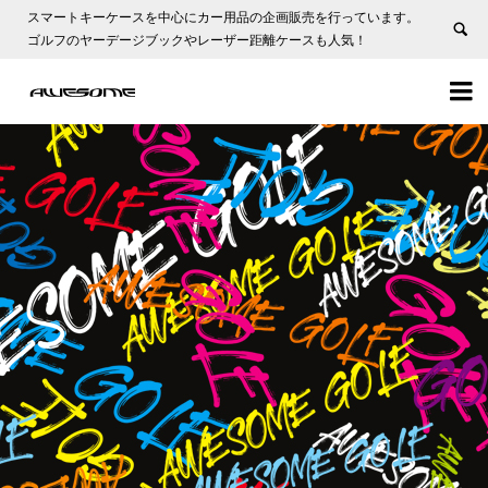
スマートキーケースを中心にカー用品の企画販売を行っています。
ゴルフのヤーデージブックやレーザー距離ケースも人気！

