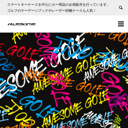
スマートキーケースを中心にカー用品の企画販売を行っています。
ゴルフのヤーデージブックやレーザー距離ケースも人気！

